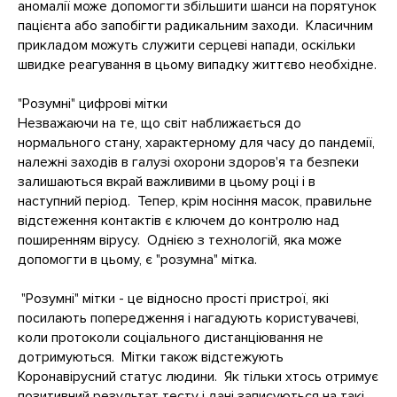
аномалії може допомогти збільшити шанси на порятунок
пацієнта або запобігти радикальним заходи. Класичним
прикладом можуть служити серцеві напади, оскільки
швидке реагування в цьому випадку життєво необхідне.
"Розумні" цифрові мітки
Незважаючи на те, що світ наближається до
нормального стану, характерному для часу до пандемії,
належні заходів в галузі охорони здоров'я та безпеки
залишаються вкрай важливими в цьому році і в
наступний період. Тепер, крім носіння масок, правильне
відстеження контактів є ключем до контролю над
поширенням вірусу. Однією з технологій, яка може
допомогти в цьому, є "розумна" мітка.
"Розумні" мітки - це відносно прості пристрої, які
посилають попередження і нагадують користувачеві,
коли протоколи соціального дистанціювання не
дотримуються. Мітки також відстежують
Коронавірусний статус людини. Як тільки хтось отримує
позитивний результат тесту і дані записуються на такі