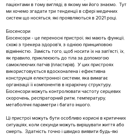
пацієнтами в тому вигляді, в якому ми його знаємо. Тут
ми хочемо згадати три тенденції в сфері медичних
систем що носяться, які проявляються в 2021 році.
Біосенсори
Біосенсори - це переносні пристрої, які мають функції,
схожі з трекера здоров'я, з однією принциповою
відмінністю. Замість того, щоб носити їх на зап'ясті, їх,
як правило, приклеюють до тіла за допомогою
самоклеючих патчів (пластирів). У цих пристроях
використовується вдосконалена і ефективна
конструкція електронної системи, яка вимагає
організації її компонентів в ієрархічну структуру.
Біосенсори можуть контролювати частоту серцевих
скорочень, респіраторний ритм, температуру,
метаболічні параметри і багато іншого.
Ці пристрої можуть бути особливо корисні в критичних
ситуаціях, коли секунди можуть вирішувати життя або
смерть. Здатність точно і швидко виявити будь-які