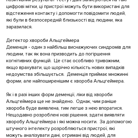
цифрові мітки, ці пристрої можуть бути використані для
відстеження контакту і допомогти повідомити людей,
які були в безпосередній близькості від людини, яка
заразилася.
Детектор хвороби Альцгеймера
Деменція - один з найбільш виснажуючих синдромів для
людини, так як вона призводить до погіршення
когнітивних функцій. Це стає особливо тривожним,
якщо врахувати, що щорічно кількість нових випадків
недоумства збільшується. Деменція приймає множинні
форми, але найпоширенішим є хвороба Альцгеймера.
Як і в разі інших форм деменції, ліки від хвороби
Альцгеймера ще не знайдено. Однак, чим раніше
хвороба буде виявлена, тим легше з нею впоратися.
Нещодавно розроблені нові рішення, здатні виявляти
хворобу Альцгеймера і які можна носити. За допомогою
штучного інтелекту розробляються пристрої, які
можуть аналізувати дані, отримані від людей, для